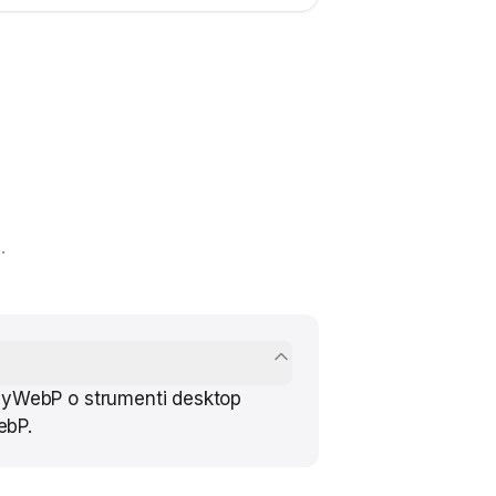
.
 AnyWebP o strumenti desktop
ebP.