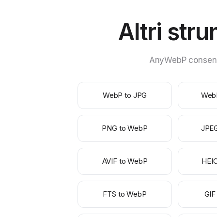
Altri str
AnyWebP consente 
WebP to JPG
Web
PNG to WebP
JPE
AVIF to WebP
HEI
FTS to WebP
GIF