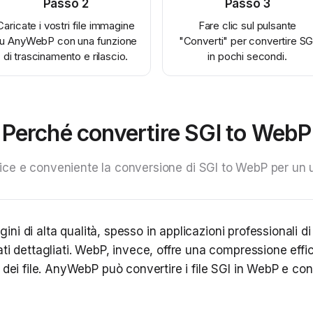
Passo
2
Passo
3
Caricate i vostri file immagine
Fare clic sul pulsante
u AnyWebP con una funzione
"Converti" per convertire SG
di trascinamento e rilascio.
in pochi secondi.
Perché convertire SGI to WebP
ce e conveniente la conversione di SGI to WebP per un ult
agini di alta qualità, spesso in applicazioni professionali 
ti dettagliati. WebP, invece, offre una compressione effi
dei file. AnyWebP può convertire i file SGI in WebP e cont