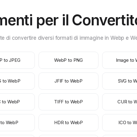
umenti per il Convert
di convertire diversi formati di immagine in Webp e Webp
P to JPEG
WebP to PNG
Image to
G to WebP
JFIF to WebP
SVG to 
C to WebP
TIFF to WebP
CUR to 
 to WebP
HDR to WebP
ICO to 