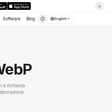
×
Software
Blog
English
English
EN
繁體中文
CN
Deutsch
DE
Español
ES
 WebP
Français
FR
日本語
JA
한국어
KO
 è richiesta
Italiano
IT
elaborazione