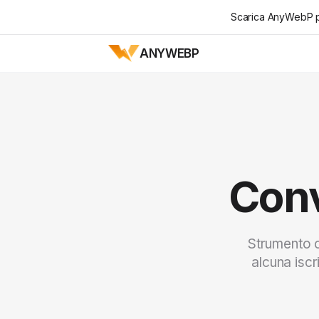
Scarica AnyWebP p
ANYWEBP
Conv
Strumento o
alcuna iscr