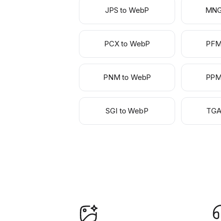
JPS to WebP
MNG
PCX to WebP
PFM
PNM to WebP
PPM
SGI to WebP
TGA