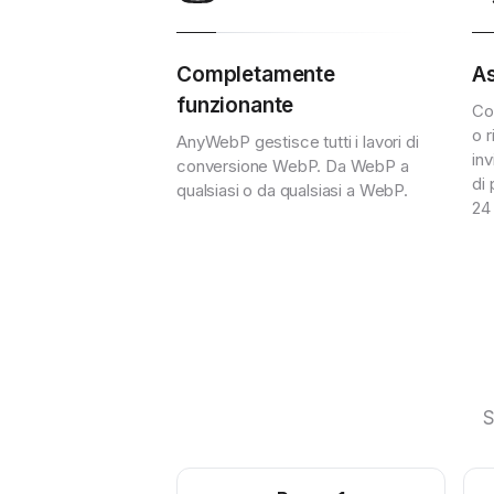
Completamente
As
funzionante
Co
o r
AnyWebP gestisce tutti i lavori di
inv
conversione WebP. Da WebP a
di
qualsiasi o da qualsiasi a WebP.
24
S