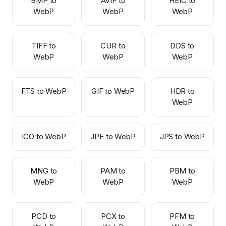
BMP to
AVIF to
HEIC to
WebP
WebP
WebP
TIFF to
CUR to
DDS to
WebP
WebP
WebP
FTS to WebP
GIF to WebP
HDR to
WebP
ICO to WebP
JPE to WebP
JPS to WebP
MNG to
PAM to
PBM to
WebP
WebP
WebP
PCD to
PCX to
PFM to